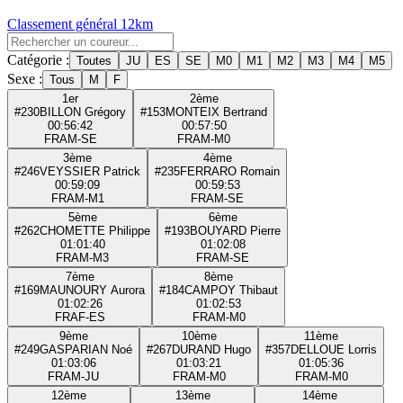
Classement général 12km
Catégorie :
Toutes
JU
ES
SE
M0
M1
M2
M3
M4
M5
Sexe :
Tous
M
F
1er
2ème
#230
BILLON Grégory
#153
MONTEIX Bertrand
00:56:42
00:57:50
FRA
M-SE
FRA
M-M0
3ème
4ème
#246
VEYSSIER Patrick
#235
FERRARO Romain
00:59:09
00:59:53
FRA
M-M1
FRA
M-SE
5ème
6ème
#262
CHOMETTE Philippe
#193
BOUYARD Pierre
01:01:40
01:02:08
FRA
M-M3
FRA
M-SE
7ème
8ème
#169
MAUNOURY Aurora
#184
CAMPOY Thibaut
01:02:26
01:02:53
FRA
F-ES
FRA
M-M0
9ème
10ème
11ème
#249
GASPARIAN Noé
#267
DURAND Hugo
#357
DELLOUE Lorris
01:03:06
01:03:21
01:05:36
FRA
M-JU
FRA
M-M0
FRA
M-M0
12ème
13ème
14ème