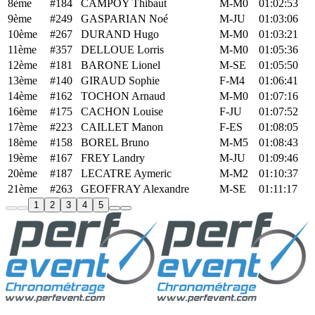
8ème
#184
CAMPOY Thibaut
M-M0
01:02:53
9ème
#249
GASPARIAN Noé
M-JU
01:03:06
10ème
#267
DURAND Hugo
M-M0
01:03:21
11ème
#357
DELLOUE Lorris
M-M0
01:05:36
12ème
#181
BARONE Lionel
M-SE
01:05:50
13ème
#140
GIRAUD Sophie
F-M4
01:06:41
14ème
#162
TOCHON Arnaud
M-M0
01:07:16
16ème
#175
CACHON Louise
F-JU
01:07:52
17ème
#223
CAILLET Manon
F-ES
01:08:05
18ème
#158
BOREL Bruno
M-M5
01:08:43
19ème
#167
FREY Landry
M-JU
01:09:46
20ème
#187
LECATRE Aymeric
M-M2
01:10:37
21ème
#263
GEOFFRAY Alexandre
M-SE
01:11:17
1
2
3
4
5