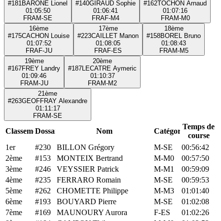
#181
BARONE Lionel
#140
GIRAUD Sophie
#162
TOCHON Arnaud
01:05:50
01:06:41
01:07:16
FRA
M-SE
FRA
F-M4
FRA
M-M0
16ème
17ème
18ème
#175
CACHON Louise
#223
CAILLET Manon
#158
BOREL Bruno
01:07:52
01:08:05
01:08:43
FRA
F-JU
FRA
F-ES
FRA
M-M5
19ème
20ème
#167
FREY Landry
#187
LECATRE Aymeric
01:09:46
01:10:37
FRA
M-JU
FRA
M-M2
21ème
#263
GEOFFRAY Alexandre
01:11:17
FRA
M-SE
Temps de
Classement
Dossard
Nom
Catégorie
course
1er
#230
BILLON Grégory
M-SE
00:56:42
2ème
#153
MONTEIX Bertrand
M-M0
00:57:50
3ème
#246
VEYSSIER Patrick
M-M1
00:59:09
4ème
#235
FERRARO Romain
M-SE
00:59:53
5ème
#262
CHOMETTE Philippe
M-M3
01:01:40
6ème
#193
BOUYARD Pierre
M-SE
01:02:08
7ème
#169
MAUNOURY Aurora
F-ES
01:02:26