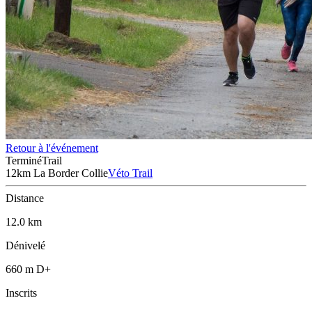
Retour à l'événement
Terminé
Trail
12km La Border Collie
Véto Trail
Distance
12.0 km
Dénivelé
660 m D+
Inscrits