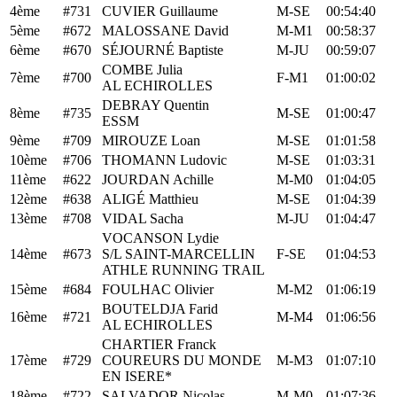
4ème
#731
CUVIER Guillaume
M-SE
00:54:40
5ème
#672
MALOSSANE David
M-M1
00:58:37
6ème
#670
SÉJOURNÉ Baptiste
M-JU
00:59:07
COMBE Julia
7ème
#700
F-M1
01:00:02
AL ECHIROLLES
DEBRAY Quentin
8ème
#735
M-SE
01:00:47
ESSM
9ème
#709
MIROUZE Loan
M-SE
01:01:58
10ème
#706
THOMANN Ludovic
M-SE
01:03:31
11ème
#622
JOURDAN Achille
M-M0
01:04:05
12ème
#638
ALIGÉ Matthieu
M-SE
01:04:39
13ème
#708
VIDAL Sacha
M-JU
01:04:47
VOCANSON Lydie
14ème
#673
S/L SAINT-MARCELLIN
F-SE
01:04:53
ATHLE RUNNING TRAIL
15ème
#684
FOULHAC Olivier
M-M2
01:06:19
BOUTELDJA Farid
16ème
#721
M-M4
01:06:56
AL ECHIROLLES
CHARTIER Franck
17ème
#729
COUREURS DU MONDE
M-M3
01:07:10
EN ISERE*
18ème
#722
SALVADOR Nicolas
M-M0
01:07:36