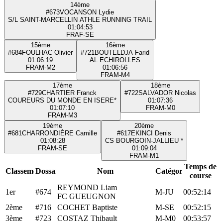
14ème
#673
VOCANSON Lydie
S/L SAINT-MARCELLIN ATHLE RUNNING TRAIL
01:04:53
FRA
F-SE
15ème
16ème
#684
FOULHAC Olivier
#721
BOUTELDJA Farid
01:06:19
AL ECHIROLLES
FRA
M-M2
01:06:56
FRA
M-M4
17ème
18ème
#729
CHARTIER Franck
#722
SALVADOR Nicolas
COUREURS DU MONDE EN ISERE*
01:07:36
01:07:10
FRA
M-M0
FRA
M-M3
19ème
20ème
#681
CHARRONDIÈRE Camille
#617
EKINCI Denis
01:08:28
CS BOURGOIN-JALLIEU *
FRA
M-SE
01:09:04
FRA
M-M1
Temps de
Classement
Dossard
Nom
Catégorie
course
REYMOND Liam
1er
#674
M-JU
00:52:14
FC GUEUGNON
2ème
#716
COCHET Baptiste
M-SE
00:52:15
3ème
#723
COSTAZ Thibault
M-M0
00:53:57