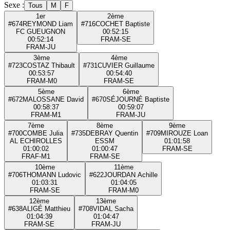
Sexe :
Tous
M
F
1er
2ème
#674
REYMOND Liam
#716
COCHET Baptiste
FC GUEUGNON
00:52:15
00:52:14
FRA
M-SE
FRA
M-JU
3ème
4ème
#723
COSTAZ Thibault
#731
CUVIER Guillaume
00:53:57
00:54:40
FRA
M-M0
FRA
M-SE
5ème
6ème
#672
MALOSSANE David
#670
SÉJOURNÉ Baptiste
00:58:37
00:59:07
FRA
M-M1
FRA
M-JU
7ème
8ème
9ème
#700
COMBE Julia
#735
DEBRAY Quentin
#709
MIROUZE Loan
AL ECHIROLLES
ESSM
01:01:58
01:00:02
01:00:47
FRA
M-SE
FRA
F-M1
FRA
M-SE
10ème
11ème
#706
THOMANN Ludovic
#622
JOURDAN Achille
01:03:31
01:04:05
FRA
M-SE
FRA
M-M0
12ème
13ème
#638
ALIGÉ Matthieu
#708
VIDAL Sacha
01:04:39
01:04:47
FRA
M-SE
FRA
M-JU