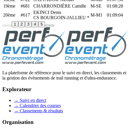
19ème
#681
CHARRONDIÈRE Camille
M-SE
01:08:28
EKINCI Denis
20ème
#617
M-M1
01:09:04
CS BOURGOIN-JALLIEU *
1
2
3
4
5
La plateforme de référence pour le suivi en direct, les classements et
la gestion des événements de trail running et d'ultra-endurance.
Explorateur
→
Suivi en direct
→
Calendrier des courses
→
Classements & résultats
Organisation