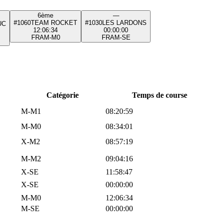
6ème
—
#1060
TEAM ROCKET
#1030
LES LARDONS
UC
12:06:34
00:00:00
FRA
M-M0
FRA
M-SE
Catégorie
Temps de course
M-M1
08:20:59
M-M0
08:34:01
X-M2
08:57:19
M-M2
09:04:16
X-SE
11:58:47
X-SE
00:00:00
M-M0
12:06:34
M-SE
00:00:00