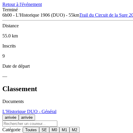
Retour à l'événement
Terminé
6h00 - L'Historique 1906 (DUO) - 55km
Trail du Circuit de la Sure 2
Distance
55.0 km
Inscrits
9
Date de départ
—
Classement
Documents
L'Historique DUO - Général
arrivée
arrivée
Catégorie :
Toutes
SE
M0
M1
M2