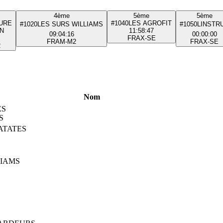
4ème
5ème
5ème
'URE
#1040
LES AGROFIT
#1020
LES SURS WILLIAMS
#1050
LINSTR
N
11:58:47
09:04:16
00:00:00
FRA
X-SE
FRA
M-M2
FRA
X-SE
2
Nom
ES
S
ATATES
LIAMS