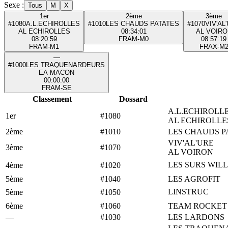
Sexe :
Tous
M
X
1er
2ème
3ème
#1080
A.L.ECHIROLLES
#1010
LES CHAUDS PATATES
#1070
VIV'AL
AL ECHIROLLES
08:34:01
AL VOIRO
08:20:59
FRA
M-M0
08:57:19
FRA
M-M1
FRA
X-M
—
#1000
LES TRAQUENARDEURS
EA MACON
00:00:00
FRA
M-SE
Classement
Dossard
A.L.ECHIROLL
1er
#1080
AL ECHIROLLE
2ème
#1010
LES CHAUDS P
VIV'AL'URE
3ème
#1070
AL VOIRON
LES SURS WIL
4ème
#1020
5ème
#1040
LES AGROFIT
LINSTRUC
5ème
#1050
6ème
#1060
TEAM ROCKET
—
#1030
LES LARDONS