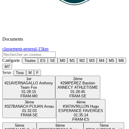
Documents
classement-general-15km
Catégorie :
Toutes
ES
SE
M0
M1
M2
M3
M4
M5
M6
M7
Sexe :
Tous
M
F
1er
2ème
#214
VERNAGALLO Anthony
#298
PEREZ Bastien
Team Fox
ANNECY ATHLETISME
01:28:15
01:28:45
FRA
M-M0
FRA
M-SE
3ème
4ème
#327
BANACH PIJUAN Arnau
#347
AVRILLON Hugo
01:32:03
ESPERANCE FAVERGES
FRA
M-SE
01:35:14
FRA
M-ES
5ème
6ème
7ème