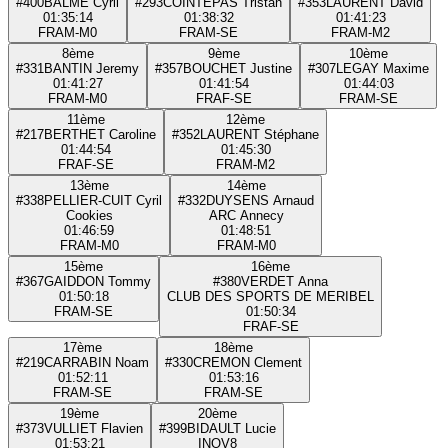
#400
BALME Cyril
#293
COINTEPAS Tristan
#353
LAURENT David
01:35:14
01:38:32
01:41:23
FRA
M-M0
FRA
M-SE
FRA
M-M2
8ème
9ème
10ème
#331
BANTIN Jeremy
#357
BOUCHET Justine
#307
LEGAY Maxime
01:41:27
01:41:54
01:44:03
FRA
M-M0
FRA
F-SE
FRA
M-SE
11ème
12ème
#217
BERTHET Caroline
#352
LAURENT Stéphane
01:44:54
01:45:30
FRA
F-SE
FRA
M-M2
13ème
14ème
#338
PELLIER-CUIT Cyril
#332
DUYSENS Arnaud
Cookies
ARC Annecy
01:46:59
01:48:51
FRA
M-M0
FRA
M-M0
15ème
16ème
#367
GAIDDON Tommy
#380
VERDET Anna
01:50:18
CLUB DES SPORTS DE MERIBEL
FRA
M-SE
01:50:34
FRA
F-SE
17ème
18ème
#219
CARRABIN Noam
#330
CREMON Clement
01:52:11
01:53:16
FRA
M-SE
FRA
M-SE
19ème
20ème
#373
VULLIET Flavien
#399
BIDAULT Lucie
01:53:21
INOV8