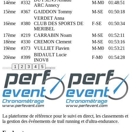
14ème
#332
M-M0
01:48:51
ARC Annecy
15ème
#367
GAIDDON Tommy
M-SE
01:50:18
VERDET Anna
16ème
#380
CLUB DES SPORTS DE
F-SE
01:50:34
MERIBEL
17ème
#219
CARRABIN Noam
M-SE
01:52:11
18ème
#330
CREMON Clement
M-SE
01:53:16
19ème
#373
VULLIET Flavien
M-M0
01:53:21
BIDAULT Lucie
20ème
#399
F-M0
01:54:28
INOV8
1
2
3
4
5
La plateforme de référence pour le suivi en direct, les classements et
la gestion des événements de trail running et d'ultra-endurance.