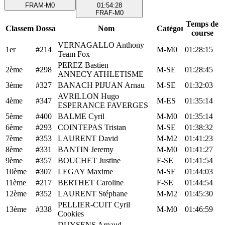
FRA
M-M0
01:54:28
FRA
F-M0
Temps de
Classement
Dossard
Nom
Catégorie
course
VERNAGALLO Anthony
1er
#214
M-M0
01:28:15
Team Fox
PEREZ Bastien
2ème
#298
M-SE
01:28:45
ANNECY ATHLETISME
3ème
#327
BANACH PIJUAN Arnau
M-SE
01:32:03
AVRILLON Hugo
4ème
#347
M-ES
01:35:14
ESPERANCE FAVERGES
5ème
#400
BALME Cyril
M-M0
01:35:14
6ème
#293
COINTEPAS Tristan
M-SE
01:38:32
7ème
#353
LAURENT David
M-M2
01:41:23
8ème
#331
BANTIN Jeremy
M-M0
01:41:27
9ème
#357
BOUCHET Justine
F-SE
01:41:54
10ème
#307
LEGAY Maxime
M-SE
01:44:03
11ème
#217
BERTHET Caroline
F-SE
01:44:54
12ème
#352
LAURENT Stéphane
M-M2
01:45:30
PELLIER-CUIT Cyril
13ème
#338
M-M0
01:46:59
Cookies
DUYSENS Arnaud