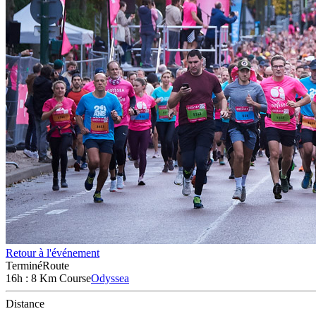
Retour à l'événement
Terminé
Route
16h : 8 Km Course
Odyssea
Distance