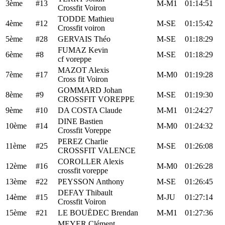
3ème
#13
M-M1
01:14:51
Crossfit Voiron
TODDE Mathieu
4ème
#12
M-SE
01:15:42
Crossfit voiron
5ème
#28
GERVAIS Théo
M-SE
01:18:29
FUMAZ Kevin
6ème
#8
M-SE
01:18:29
cf voreppe
MAZOT Alexis
7ème
#17
M-M0
01:19:28
Cross fit Voiron
GOMMARD Johan
8ème
#9
M-SE
01:19:30
CROSSFIT VOREPPE
9ème
#10
DA COSTA Claude
M-M1
01:24:27
DINE Bastien
10ème
#14
M-M0
01:24:32
Crossfit Voreppe
PEREZ Charlie
11ème
#25
M-SE
01:26:08
CROSSFIT VALENCE
COROLLER Alexis
12ème
#16
M-M0
01:26:28
crossfit voreppe
13ème
#22
PEYSSON Anthony
M-SE
01:26:45
DEFAY Thibault
14ème
#15
M-JU
01:27:14
Crossfit Voiron
15ème
#21
LE BOUËDEC Brendan
M-M1
01:27:36
MEYER Clément