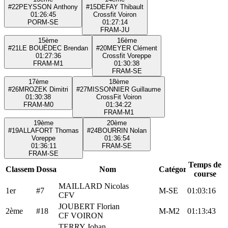
#22
PEYSSON Anthony
#15
DEFAY Thibault
01:26:45
Crossfit Voiron
POR
M-SE
01:27:14
FRA
M-JU
15ème
16ème
#21
LE BOUËDEC Brendan
#20
MEYER Clément
01:27:36
Crossfit Voreppe
FRA
M-M1
01:30:38
FRA
M-SE
17ème
18ème
#26
MROZEK Dimitri
#27
MISSONNIER Guillaume
01:30:38
CrossFit Voiron
FRA
M-M0
01:34:22
FRA
M-M1
19ème
20ème
#19
ALLAFORT Thomas
#24
BOURRIN Nolan
Voreppe
01:36:54
01:36:11
FRA
M-SE
FRA
M-SE
Temps de
Classement
Dossard
Nom
Catégorie
course
MAILLARD Nicolas
1er
#7
M-SE
01:03:16
CFV
JOUBERT Florian
2ème
#18
M-M2
01:13:43
CF VOIRON
TERRY Johan