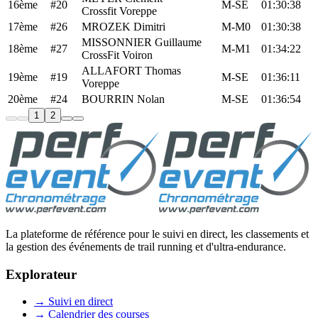
16ème
#20
M-SE
01:30:38
Crossfit Voreppe
17ème
#26
MROZEK Dimitri
M-M0
01:30:38
MISSONNIER Guillaume
18ème
#27
M-M1
01:34:22
CrossFit Voiron
ALLAFORT Thomas
19ème
#19
M-SE
01:36:11
Voreppe
20ème
#24
BOURRIN Nolan
M-SE
01:36:54
1
2
La plateforme de référence pour le suivi en direct, les classements et
la gestion des événements de trail running et d'ultra-endurance.
Explorateur
→
Suivi en direct
→
Calendrier des courses