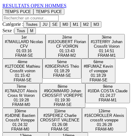
RESULTATS OPEN HOMMES
TEMPS PUCE
TEMPS PUCE
Catégorie :
Toutes
JU
SE
M0
M1
M2
M3
Sexe :
Tous
M
1er
2ème
3ème
#7
MAILLARD Nicolas
#18
JOUBERT Florian
#13
TERRY Johan
CFV
CF VOIRON
Crossfit Voiron
01:03:16
01:13:43
01:14:51
FRA
M-SE
FRA
M-M2
FRA
M-M1
4ème
5ème
6ème
#12
TODDE Mathieu
#28
GERVAIS Théo
#8
FUMAZ Kevin
Crossfit voiron
01:18:29
cf voreppe
01:15:42
FRA
M-SE
01:18:29
FRA
M-SE
FRA
M-SE
7ème
8ème
9ème
#17
MAZOT Alexis
#9
GOMMARD Johan
#10
DA COSTA Claude
Cross fit Voiron
CROSSFIT VOREPPE
01:24:27
01:19:28
01:19:30
FRA
M-M1
FRA
M-M0
FRA
M-SE
10ème
11ème
12ème
#14
DINE Bastien
#25
PEREZ Charlie
#16
COROLLER Alexis
Crossfit Voreppe
CROSSFIT VALENCE
crossfit voreppe
01:24:32
01:26:08
01:26:28
FRA
M-M0
FRA
M-SE
FRA
M-M0
13ème
14ème