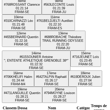
8ème
9ème
#768
ROSSANT Clarence
#563
LECONTE Louis
01:21:14
01:21:39
FRA
M-SE
FRA
M-JU
10ème
11ème
#310
CARNAZZI Léo
#761
BELDJELTI Aurélien
01:21:48
01:22:10
FRA
M-SE
FRA
M-ES
12ème
13ème
#455
BERNARD Quentin
#688
ROBACHE Théodore
01:22:16
TRAIL RUNNING ODYSSEE
FRA
M-SE
01:22:20
FRA
M-JU
14ème
15ème
#615
SOUNIER Antoine
#716
JEUNET Loïs
"; ENTENTE ATHLETIQUE GRENOBLE 38*"
01:23:45
01:22:32
FRA
M-SE
FRA
M-SE
16ème
17ème
18ème
#706
KHÉLIFI Halim
#642
TALPIN Raphaël
#619
DEROUX Julien
01:24:44
01:26:17
01:27:04
FRA
M-M4
FRA
M-SE
FRA
M-SE
19ème
20ème
#471
LANGUILLE Quentin
#794
MOYNE Louison
01:28:21
01:28:27
FRA
M-SE
FRA
M-SE
Temps de
Classement
Dossard
Nom
Catégorie