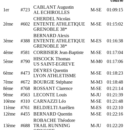
course
CABLANT Augustin
1er
#723
M-SE
01:09:15
AL ECHIROLLES
CHERDEL Nicolas
2ème
#602
ENTENTE ATHLETIQUE
M-SE
01:15:02
GRENOBLE 38*
BERNARD Alexis
3ème
#388
ENTENTE ATHLETIQUE
M-ES
01:16:38
GRENOBLE 38*
4ème
#581
CORBISIER Jean-Baptiste
M-SE
01:17:04
HISCOCK Thomas
5ème
#790
M-M0
01:17:06
US SAINT-EGREVE
DEYRES Quentin
6ème
#473
M-SE
01:18:23
LYON ATHLETISME
7ème
#672
BOURGIE Stéphane
M-M3
01:18:48
8ème
#768
ROSSANT Clarence
M-SE
01:21:14
9ème
#563
LECONTE Louis
M-JU
01:21:39
10ème
#310
CARNAZZI Léo
M-SE
01:21:48
11ème
#761
BELDJELTI Aurélien
M-ES
01:22:10
12ème
#455
BERNARD Quentin
M-SE
01:22:16
ROBACHE Théodore
13ème
#688
TRAIL RUNNING
M-JU
01:22:20