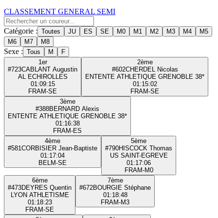
CLASSEMENT GENERAL SEMI
Catégorie :
Toutes
JU
ES
SE
M0
M1
M2
M3
M4
M5
M6
M7
M8
Sexe :
Tous
M
F
1er
2ème
#723
CABLANT Augustin
#602
CHERDEL Nicolas
AL ECHIROLLES
ENTENTE ATHLETIQUE GRENOBLE 38*
01:09:15
01:15:02
FRA
M-SE
FRA
M-SE
3ème
#388
BERNARD Alexis
ENTENTE ATHLETIQUE GRENOBLE 38*
01:16:38
FRA
M-ES
4ème
5ème
#581
CORBISIER Jean-Baptiste
#790
HISCOCK Thomas
01:17:04
US SAINT-EGREVE
BEL
M-SE
01:17:06
FRA
M-M0
6ème
7ème
#473
DEYRES Quentin
#672
BOURGIE Stéphane
LYON ATHLETISME
01:18:48
01:18:23
FRA
M-M3
FRA
M-SE