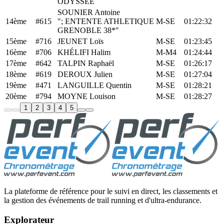
ODYSSEE
SOUNIER Antoine
14ème
#615
"; ENTENTE ATHLETIQUE
M-SE
01:22:32
GRENOBLE 38*"
15ème
#716
JEUNET Loïs
M-SE
01:23:45
16ème
#706
KHÉLIFI Halim
M-M4
01:24:44
17ème
#642
TALPIN Raphaël
M-SE
01:26:17
18ème
#619
DEROUX Julien
M-SE
01:27:04
19ème
#471
LANGUILLE Quentin
M-SE
01:28:21
20ème
#794
MOYNE Louison
M-SE
01:28:27
1
2
3
4
5
La plateforme de référence pour le suivi en direct, les classements et
la gestion des événements de trail running et d'ultra-endurance.
Explorateur